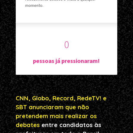
momento.
0
pessoas já pressionaram!
CNN, Globo, Record, RedeTV! e 
SBT anunciaram que não 
pretendem mais realizar os 
debates
 entre candidatos às 