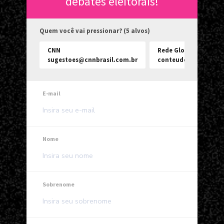
debates eleitorais!
Quem você vai pressionar? (5 alvos)
CNN
Rede Globo
sugestoes@cnnbrasil.com.br
conteudo@redeglobo
E-mail
Nome
Sobrenome